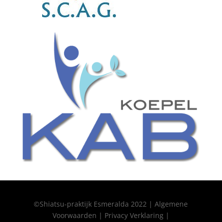
©Shiatsu-praktijk Esmeralda 2022 |
Algemene
Voorwaarden
|
Privacy Verklaring
|